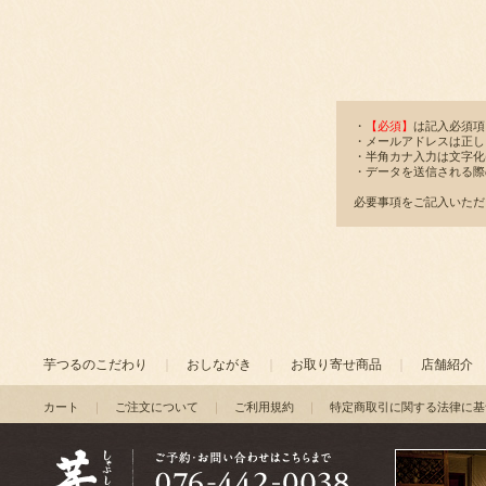
・
【必須】
は記入必須項
・メールアドレスは正し
・半角カナ入力は文字化
・データを送信される際
必要事項をご記入いただ
芋つるのこだわり
｜
おしながき
｜
お取り寄せ商品
｜
店舗紹介
カート
｜
ご注文について
｜
ご利用規約
｜
特定商取引に関する法律に基